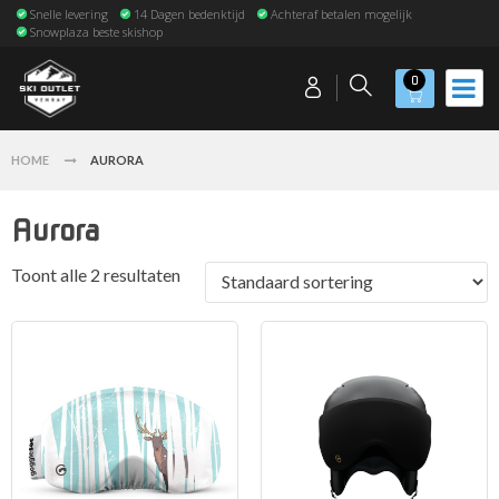
Snelle levering
14 Dagen bedenktijd
Achteraf betalen mogelijk
Snowplaza beste skishop
0
HOME
AURORA
Aurora
Toont alle 2 resultaten