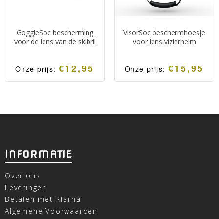
GoggleSoc bescherming
VisorSoc beschermhoesje
voor de lens van de skibril
voor lens vizierhelm
€
12,95
€
15,95
Onze prijs:
Onze prijs:
INFORMATIE
Over ons
Leveringen
Betalen met Klarna
Algemene Voorwaarden