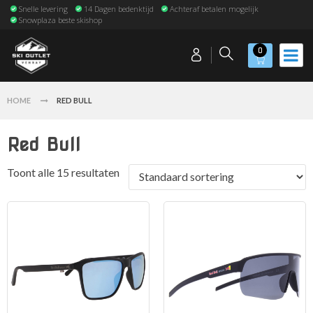
Snelle levering
14 Dagen bedenktijd
Achteraf betalen mogelijk
Snowplaza beste skishop
0
HOME
RED BULL
Red Bull
Toont alle 15 resultaten