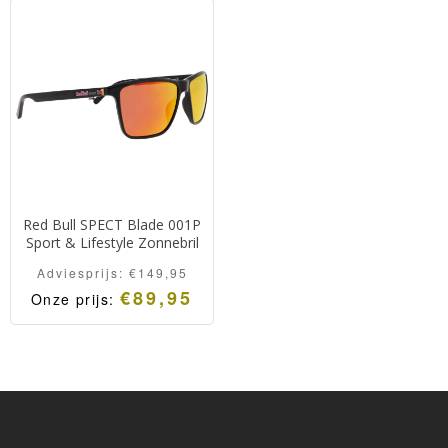
Adviesprijs:
Onze
Adviesprijs:
Onze
€100,00.
prijs:
€130,00.
prijs:
€89,95.
€109,95.
Red Bull SPECT Blade 001P
Sport & Lifestyle Zonnebril
Adviesprijs:
€
149,95
€
89,95
Onze prijs: