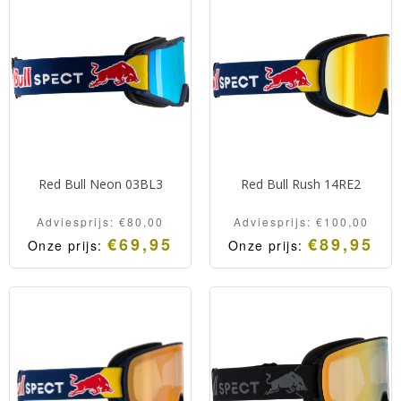
€160,00.
prijs:
€160,00.
prijs:
€134,95.
€134,95.
Red Bull Neon 03BL3
Red Bull Rush 14RE2
Adviesprijs:
€
80,00
Adviesprijs:
€
100,00
€
69,95
€
89,95
Onze prijs:
Onze prijs:
Oorspronkelijke
Huidige
Oorspronkelijk
Huidige
prijs
prijs
prijs
prijs
was:
is:
was:
is:
Adviesprijs:
Onze
Adviesprijs:
Onze
€80,00.
prijs:
€100,00.
prijs:
€69,95.
€89,95.