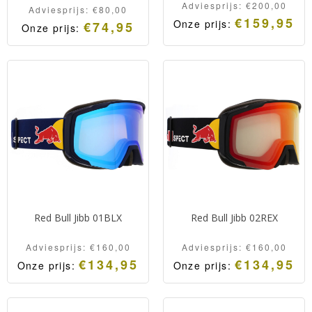
Adviesprijs:
€
200,00
Adviesprijs:
€
80,00
€
159,95
Onze prijs:
€
74,95
Onze prijs:
Oorspronkelijk
Huidige
Oorspronkelijke
Huidige
prijs
prijs
prijs
prijs
was:
is:
was:
is:
Adviesprijs:
Onze
Adviesprijs:
Onze
€200,00.
prijs:
€80,00.
prijs:
€159,95.
€74,95.
Red Bull Jibb 01BLX
Red Bull Jibb 02REX
Adviesprijs:
€
160,00
Adviesprijs:
€
160,00
€
134,95
€
134,95
Onze prijs:
Onze prijs:
Oorspronkelijke
Huidige
Oorspronkelijk
Huidige
prijs
prijs
prijs
prijs
was:
is:
was:
is:
Adviesprijs:
Onze
Adviesprijs:
Onze