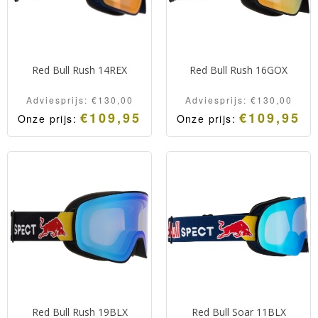
Red Bull Rush 14REX
Red Bull Rush 16GOX
Adviesprijs:
€
130,00
Adviesprijs:
€
130,00
€
109,95
€
109,95
Onze prijs:
Onze prijs:
Oorspronkelijke
Huidige
Oorspronkelijk
Huidige
prijs
prijs
prijs
prijs
was:
is:
was:
is:
Adviesprijs:
Onze
Adviesprijs:
Onze
€130,00.
prijs:
€130,00.
prijs:
€109,95.
€109,95.
Red Bull Rush 19BLX
Red Bull Soar 11BLX