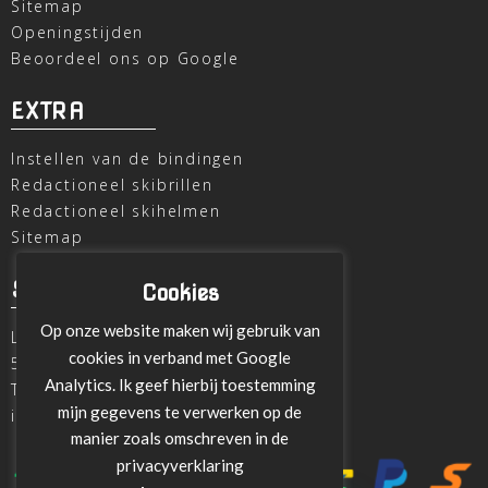
Sitemap
Openingstijden
Beoordeel ons op Google
EXTRA
Instellen van de bindingen
Redactioneel skibrillen
Redactioneel skihelmen
Sitemap
SKI OUTLET
Cookies
Op onze website maken wij gebruik van
Laagheidehof 8
cookies in verband met Google
5804 XC Venray
Analytics. Ik geef hierbij toestemming
T
+31 478 515696
mijn gegevens te verwerken op de
info@ski-outlet-venray.nl
manier zoals omschreven in de
privacyverklaring