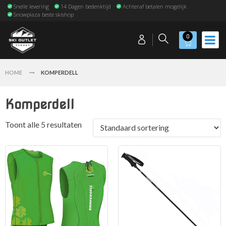
Snelle levering
14 Dagen bedenktijd
Achteraf betalen mogelijk
Snowplaza beste skishop
0
HOME
KOMPERDELL
Komperdell
Toont alle 5 resultaten