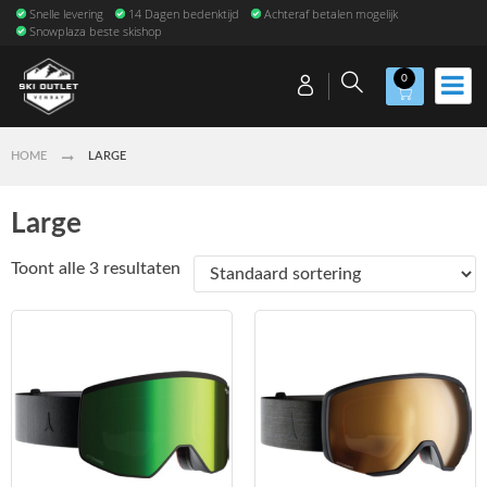
Snelle levering
14 Dagen bedenktijd
Achteraf betalen mogelijk
Snowplaza beste skishop
0
HOME
LARGE
Large
Toont alle 3 resultaten