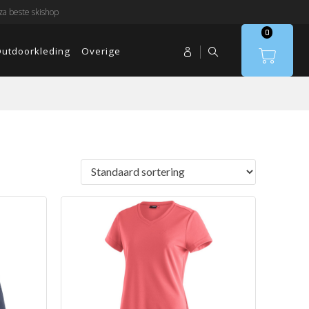
a beste skishop
0
utdoorkleding
Overige