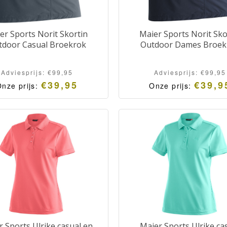
er Sports Norit Skortin
Maier Sports Norit Sko
tdoor Casual Broekrok
Outdoor Dames Broek
Adviesprijs:
€
99,95
Adviesprijs:
€
99,95
€
39,95
€
39,9
nze prijs:
Onze prijs:
r Sports Ulrike casual en
Maier Sports Ulrike ca