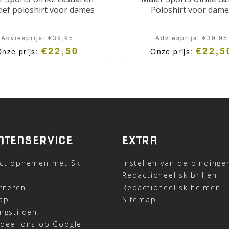
ief poloshirt voor dames
Poloshirt voor dame
Adviesprijs:
€
39,95
Adviesprijs:
€
39,95
€
22,50
€
22,5
nze prijs:
Onze prijs:
NTENSERVICE
EXTRA
ct opnemen met Ski
Instellen van de bindinge
t
Redactioneel skibrillen
rneren
Redactioneel skihelmen
ap
Sitemap
ngstijden
deel ons op Google