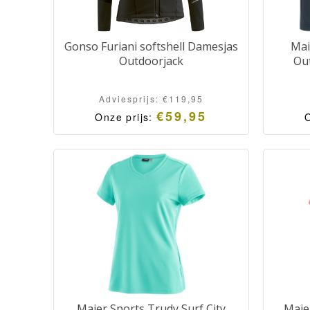
Gonso Furiani softshell Damesjas
Mai
Outdoorjack
Ou
Adviesprijs:
€
119,95
€
59,95
Onze prijs:
O
Maier Sports Trudy Surf City
Maie