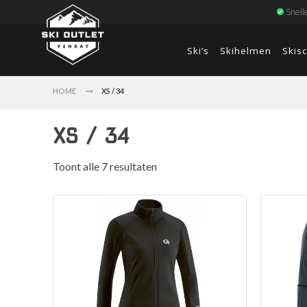
Snell
Ski’s
Skihelmen
Skis
HOME
XS / 34
XS / 34
Toont alle 7 resultaten