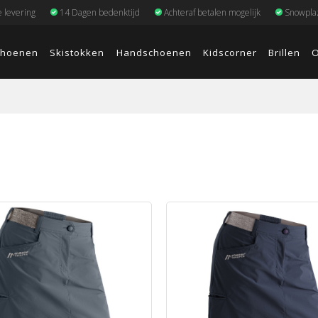
e levering
14 Dagen bedenktijd
Achteraf betalen mogelijk
Snowplaz
choenen
Skistokken
Handschoenen
Kidscorner
Brillen
O