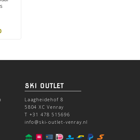
s
0
SKI OUTLET
n
Laagheidehof 8
5804 XC Venray
T
+31 478 515696
info@ski-outlet-venray.nl