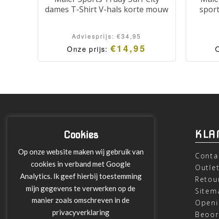
dames T-Shirt V-hals korte mouw
sport
Adviesprijs:
€
34,95
€
14,95
Onze prijs:
O
INFORMATIE
KLA
Cookies
Op onze website maken wij gebruik van
Over ons
Conta
cookies in verband met Google
Leveringen
Outle
Analytics. Ik geef hierbij toestemming
Betalen met Klarna
Retou
mijn gegevens te verwerken op de
Algemene Voorwaarden
Sitem
manier zoals omschreven in de
Verzending
Openi
privacyverklaring
Privacy verklaring
Beoor