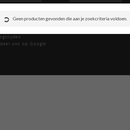
ct opnemen met Ski
Instellen van de bindinge
t
Redactioneel skibrillen
Geen producten gevonden die aan je zoekcriteria voldoen.
rneren
Redactioneel skihelmen
ap
Sitemap
ngstijden
deel ons op Google