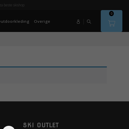
a beste skishop
0
utdoorkleding
Overige
SKI OUTLET