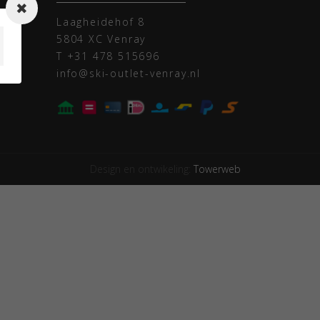
n
Laagheidehof 8
5804 XC Venray
T
+31 478 515696
info@ski-outlet-venray.nl
Design en ontwikeling:
Towerweb