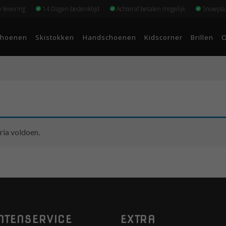
e levering
14 Dagen bedenktijd
Achteraf betalen mogelijk
Snowplaz
choenen
Skistokken
Handschoenen
Kidscorner
Brillen
O
ria voldoen.
NTENSERVICE
EXTRA