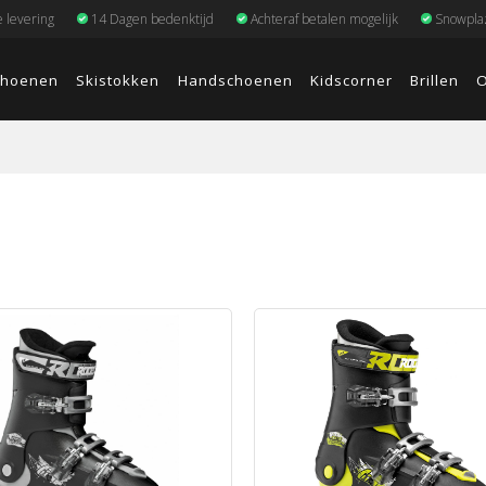
e levering
14 Dagen bedenktijd
Achteraf betalen mogelijk
Snowplaz
choenen
Skistokken
Handschoenen
Kidscorner
Brillen
O