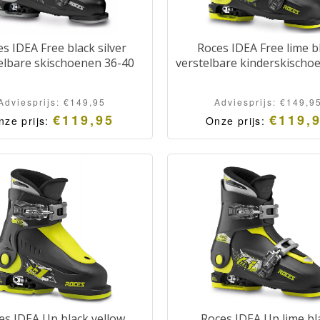
s IDEA Free black silver
Roces IDEA Free lime b
elbare skischoenen 36-40
verstelbare kinderskischo
Adviesprijs:
€
149,95
Adviesprijs:
€
149,9
€
119,95
€
119,
nze prijs:
Onze prijs:
es IDEA Up black yellow
Roces IDEA Up lime bl