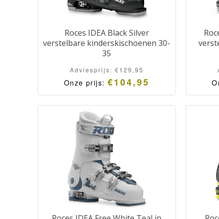
Roces IDEA Black Silver
Roce
verstelbare kinderskischoenen 30-
verst
35
Adviesprijs:
€
129,95
€
104,95
Onze prijs:
O
Roces IDEA Free White Teal in
Roc