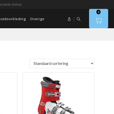
a beste skishop
0
utdoorkleding
Overige