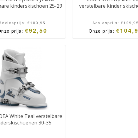
bare kinderskischoen 25-29
verstelbare kinder skisc
Adviesprijs:
€
109,95
Adviesprijs:
€
129,9
€
92,50
€
104,
nze prijs:
Onze prijs:
DEA White Teal verstelbare
nderskischoenen 30-35