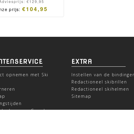
Adviesprijs:
€
129,95
€
104,95
nze prijs:
NTENSERVICE
EXTRA
ct opnemen met Ski
Instellen van de bindinge
t
Redactioneel skibrillen
rneren
Redactioneel skihelmen
ap
Sitemap
ngstijden
deel ons op Google