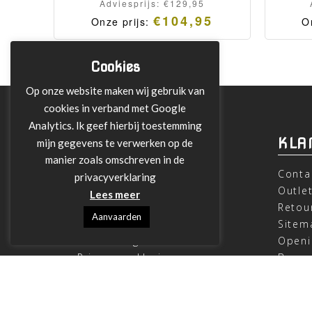
Adviesprijs:
€
129,95
€
104,95
Onze prijs:
O
Cookies
Op onze website maken wij gebruik van
cookies in verband met Google
Analytics. Ik geef hierbij toestemming
INFORMATIE
KLA
mijn gegevens te verwerken op de
manier zoals omschreven in de
Over ons
Conta
privacyverklaring
Leveringen
Outle
Lees meer
Betalen met Klarna
Retou
Aanvaarden
Algemene Voorwaarden
Sitem
Verzending
Openi
Privacy verklaring
Beoor