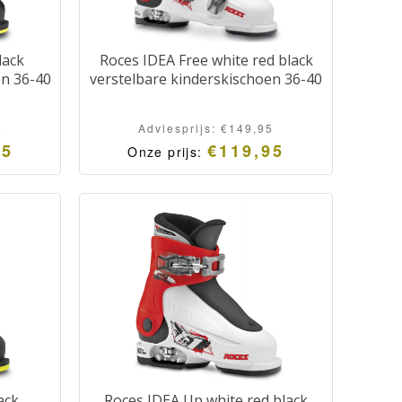
lack
Roces IDEA Free white red black
en 36-40
verstelbare kinderskischoen 36-40
5
Adviesprijs:
€
149,95
95
€
119,95
Onze prijs:
ack
Roces IDEA Up white red black