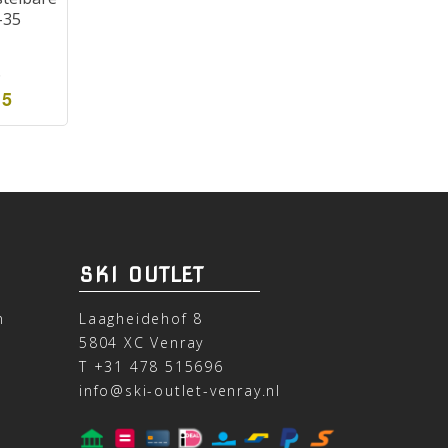
-35
5
95
SKI OUTLET
n
Laagheidehof 8
5804 XC Venray
T
+31 478 515696
info@ski-outlet-venray.nl