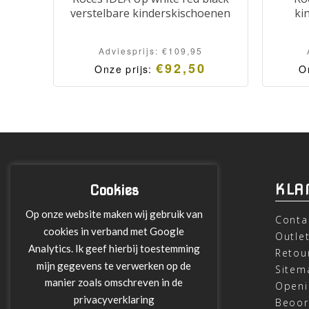
verstelbare kinderskischoenen
ki
Adviesprijs:
€
109,95
€
92,50
Onze prijs:
O
INFORMATIE
KLA
Cookies
Op onze website maken wij gebruik van
Over ons
Conta
cookies in verband met Google
Leveringen
Outle
Analytics. Ik geef hierbij toestemming
Betalen met Klarna
Retou
mijn gegevens te verwerken op de
Algemene Voorwaarden
Sitem
manier zoals omschreven in de
Verzending
Openi
privacyverklaring
Privacy verklaring
Beoor