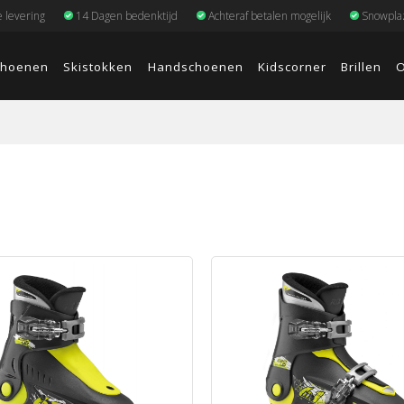
e levering
14 Dagen bedenktijd
Achteraf betalen mogelijk
Snowplaz
choenen
Skistokken
Handschoenen
Kidscorner
Brillen
O