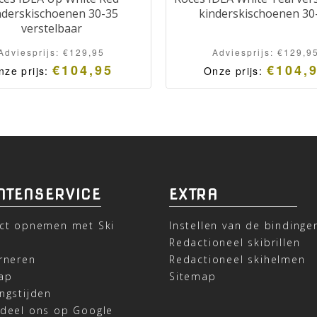
nderskischoenen 30-35
kinderskischoenen 30
verstelbaar
Adviesprijs:
€
129,95
Adviesprijs:
€
129,9
€
104,95
€
104,
nze prijs:
Onze prijs:
NTENSERVICE
EXTRA
ct opnemen met Ski
Instellen van de bindinge
t
Redactioneel skibrillen
rneren
Redactioneel skihelmen
ap
Sitemap
ngstijden
deel ons op Google