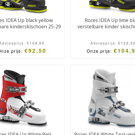
es IDEA Up black yellow
Roces IDEA Up lime bl
bare kinderskischoen 25-29
verstelbare kinder skisc
Adviesprijs:
€
109,95
Adviesprijs:
€
129,9
€
92,50
€
104,
nze prijs:
Onze prijs:
ces IDEA Up White Red
Roces IDEA White Teal ver