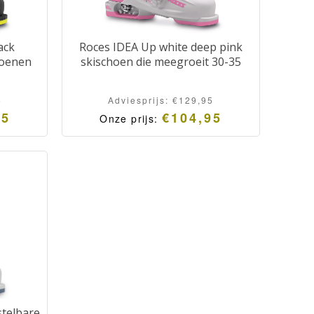
ack
Roces IDEA Up white deep pink
hoenen
skischoen die meegroeit 30-35
5
Adviesprijs:
€
129,95
95
€
104,95
Onze prijs:
stelbare