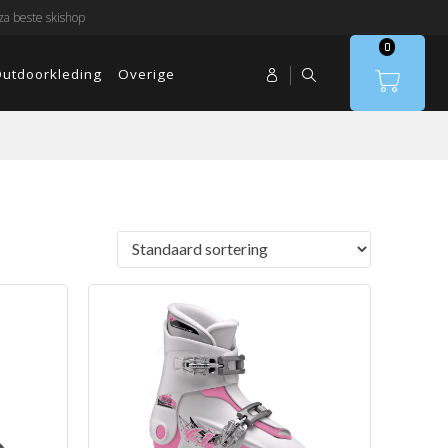
a beste skishop
0
utdoorkleding
Overige