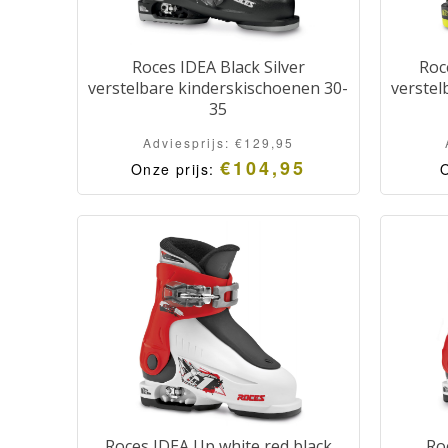
Roces IDEA Black Silver
Roc
verstelbare kinderskischoenen 30-
verstel
35
Adviesprijs:
€
129,95
€
104,95
Onze prijs:
O
Roces IDEA Up white red black
Ro