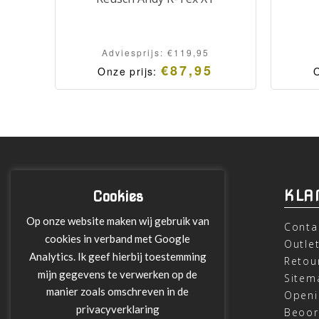
Adviesprijs:
€
119,95
€
87,95
Onze prijs:
O
INFORMATIE
KLA
Cookies
Op onze website maken wij gebruik van
Over ons
Conta
cookies in verband met Google
Leveringen
Outle
Analytics. Ik geef hierbij toestemming
Betalen met Klarna
Retou
mijn gegevens te verwerken op de
Algemene Voorwaarden
Sitem
manier zoals omschreven in de
Verzending
Openi
privacyverklaring
Privacy verklaring
Beoor