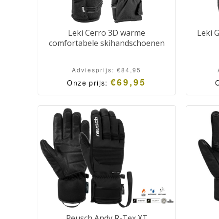
Leki Cerro 3D warme
Leki G
comfortabele skihandschoenen
Adviesprijs:
€
84,95
€
69,95
Onze prijs:
O
Reusch Andy R-Tex XT