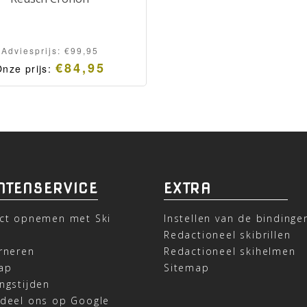
Adviesprijs:
€
99,95
€
84,95
nze prijs:
NTENSERVICE
EXTRA
ct opnemen met Ski
Instellen van de bindinge
t
Redactioneel skibrillen
rneren
Redactioneel skihelmen
ap
Sitemap
ngstijden
deel ons op Google