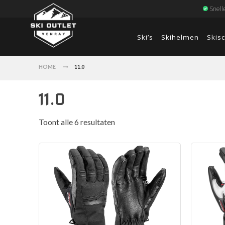
Snell
Ski’s
Skihelmen
Skis
HOME
11.0
11.0
Toont alle 6 resultaten