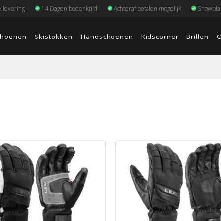
e levering
14 Dagen bedenktijd
Achteraf betalen mogelijk
Snowplaz
choenen
Skistokken
Handschoenen
Kidscorner
Brillen
O