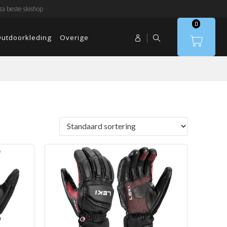
a beste skishop
0
utdoorkleding
Overige