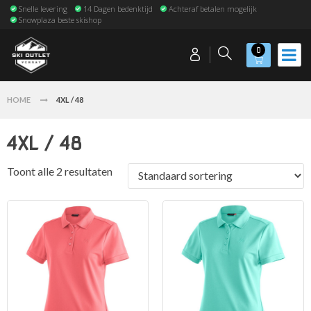
Snelle levering
14 Dagen bedenktijd
Achteraf betalen mogelijk
Snowplaza beste skishop
0
HOME
4XL / 48
4XL / 48
Toont alle 2 resultaten