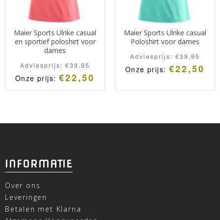
Maier Sports Ulrike casual
Maier Sports Ulrike casual
en sportief poloshirt voor
Poloshirt voor dames
dames
Adviesprijs:
€
39,95
Adviesprijs:
€
39,95
€
22,50
Onze prijs:
€
22,50
Onze prijs:
INFORMATIE
Over ons
Leveringen
Betalen met Klarna