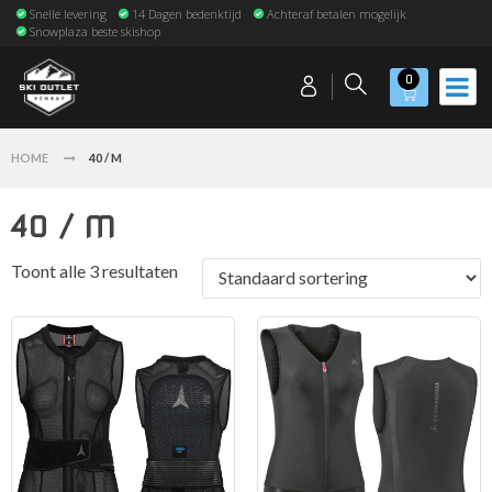
Snelle levering
14 Dagen bedenktijd
Achteraf betalen mogelijk
Snowplaza beste skishop
0
HOME
40 / M
40 / M
Toont alle 3 resultaten