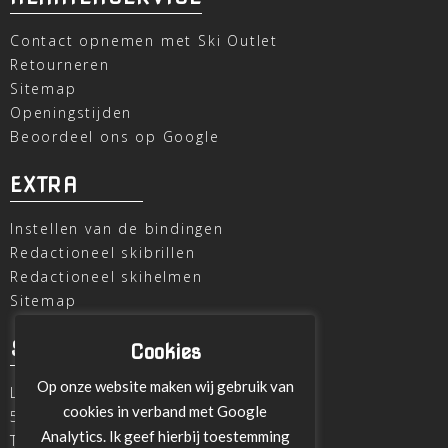
Contact opnemen met Ski Outlet
Retourneren
Sitemap
Openingstijden
Beoordeel ons op Google
EXTRA
Instellen van de bindingen
Redactioneel skibrillen
Redactioneel skihelmen
Sitemap
SKI OUTLET
Cookies
Op onze website maken wij gebruik van
Laagheidehof 8
cookies in verband met Google
5804 XC Venray
Analytics. Ik geef hierbij toestemming
T
+31 478 515696