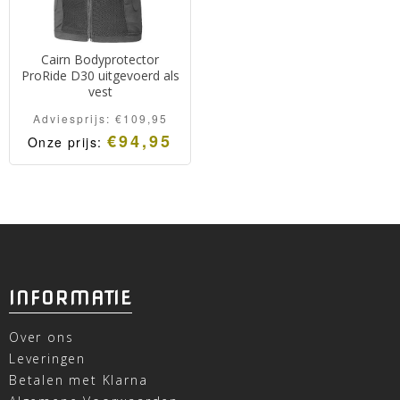
Cairn Bodyprotector
ProRide D30 uitgevoerd als
vest
Adviesprijs:
€
109,95
€
94,95
Onze prijs:
INFORMATIE
Over ons
Leveringen
Betalen met Klarna