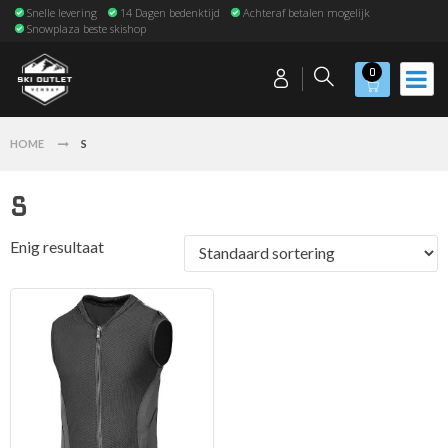
Snelle levering
14 Dagen bedenktijd
Achteraf betalen mogelijk
Snowplaza beste skishop
0
HOME
S
S
Enig resultaat