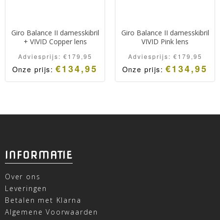
Giro Balance II damesskibril
Giro Balance II damesskibril
+ VIVID Copper lens
VIVID Pink lens
Adviesprijs:
€
179,95
Adviesprijs:
€
179,95
€
134,95
€
134,95
Onze prijs:
Onze prijs:
INFORMATIE
Over ons
Leveringen
Betalen met Klarna
Algemene Voorwaarden