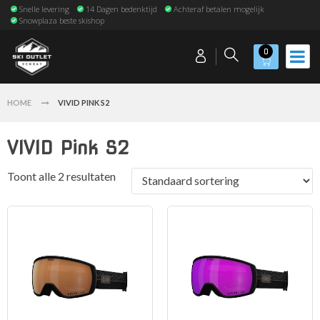
Snelle levering
14 Dagen bedenktijd
Achteraf betalen mogelijk
Snowplaza beste skishop
0
HOME
VIVID PINK S2
VIVID Pink S2
Toont alle 2 resultaten