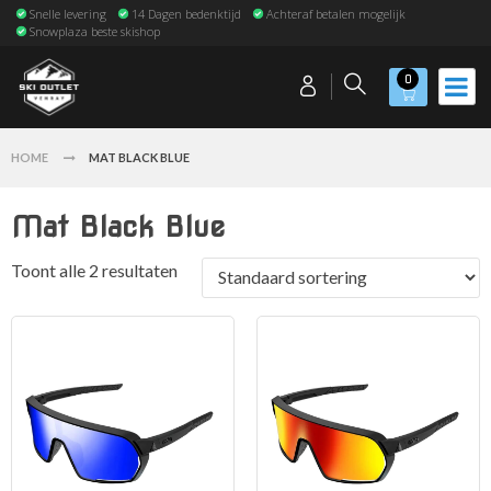
Snelle levering
14 Dagen bedenktijd
Achteraf betalen mogelijk
Snowplaza beste skishop
0
HOME
MAT BLACK BLUE
Mat Black Blue
Toont alle 2 resultaten