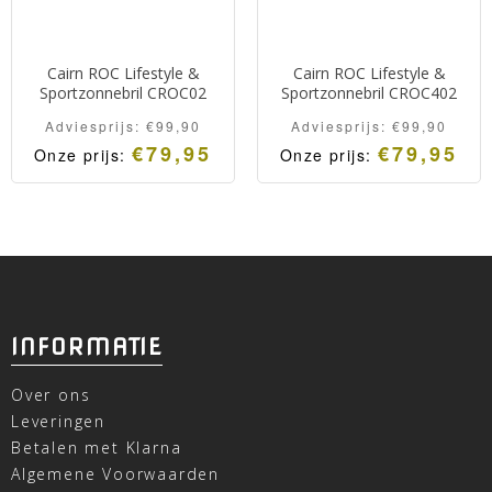
Cairn ROC Lifestyle &
Cairn ROC Lifestyle &
Sportzonnebril CROC02
Sportzonnebril CROC402
Adviesprijs:
€
99,90
Adviesprijs:
€
99,90
€
79,95
€
79,95
Onze prijs:
Onze prijs:
INFORMATIE
Over ons
Leveringen
Betalen met Klarna
Algemene Voorwaarden