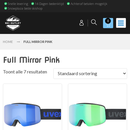
Snelle levering
14 Dagen bedenktijd
Achteraf betalen mogelijk
Snowplaza beste skishop
0
HOME
FULL MIRROR PINK
Full Mirror Pink
Toont alle 7 resultaten