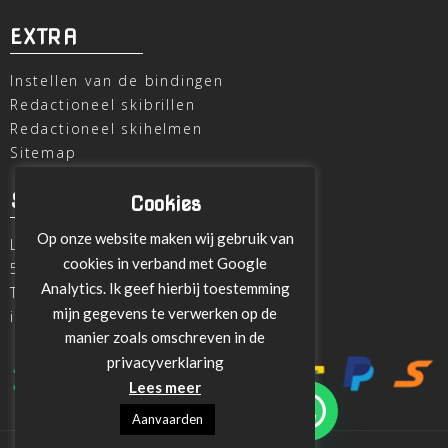
EXTRA
Instellen van de bindingen
Redactioneel skibrillen
Redactioneel skihelmen
Sitemap
SKI OUTLET
Cookies
Op onze website maken wij gebruik van
Laagheidehof 8
cookies in verband met Google
5804 XC Venray
Analytics. Ik geef hierbij toestemming
T
+31 478 515696
mijn gegevens te verwerken op de
info@ski-outlet-venray.nl
manier zoals omschreven in de
privacyverklaring
Lees meer
Aanvaarden