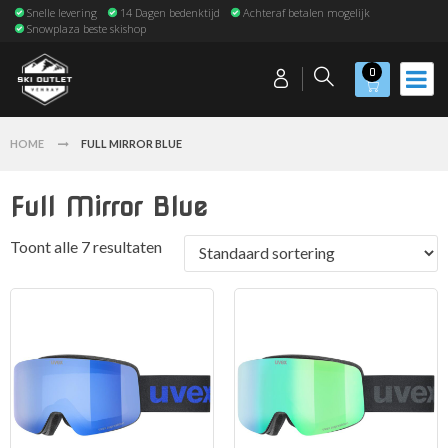
Snelle levering
14 Dagen bedenktijd
Achteraf betalen mogelijk
Snowplaza beste skishop
0
HOME
FULL MIRROR BLUE
Full Mirror Blue
Toont alle 7 resultaten