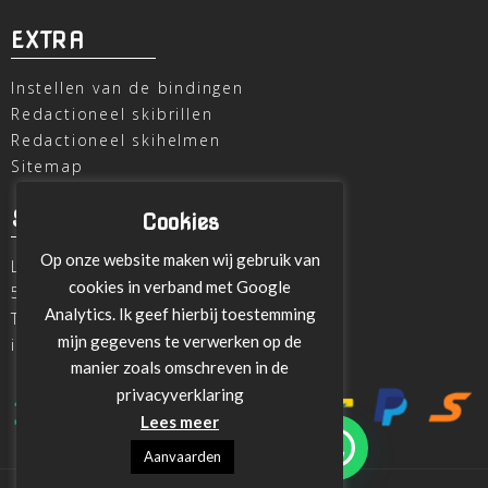
EXTRA
Instellen van de bindingen
Redactioneel skibrillen
Redactioneel skihelmen
Sitemap
SKI OUTLET
Cookies
Op onze website maken wij gebruik van
Laagheidehof 8
cookies in verband met Google
5804 XC Venray
Analytics. Ik geef hierbij toestemming
T
+31 478 515696
mijn gegevens te verwerken op de
info@ski-outlet-venray.nl
manier zoals omschreven in de
privacyverklaring
Lees meer
Aanvaarden