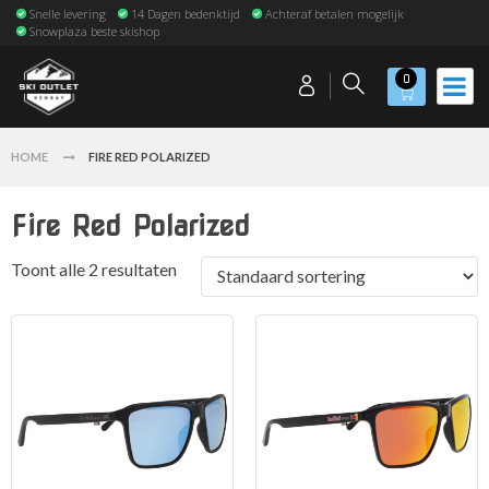
Snelle levering
14 Dagen bedenktijd
Achteraf betalen mogelijk
Snowplaza beste skishop
0
HOME
FIRE RED POLARIZED
Fire Red Polarized
Toont alle 2 resultaten