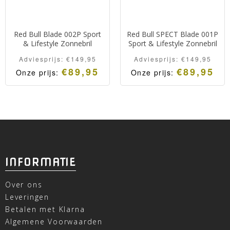
Red Bull Blade 002P Sport
Red Bull SPECT Blade 001P
& Lifestyle Zonnebril
Sport & Lifestyle Zonnebril
Adviesprijs:
€
149,95
Adviesprijs:
€
149,95
€
89,95
€
89,95
Onze prijs:
Onze prijs:
INFORMATIE
Over ons
Leveringen
Betalen met Klarna
Algemene Voorwaarden