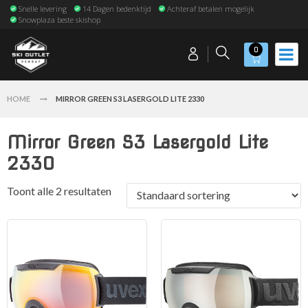
Snelle levering
14 Dagen bedenktijd
Achteraf betalen mogelijk
Snowplaza beste skishop
0
HOME
MIRROR GREEN S3 LASERGOLD LITE 2330
Mirror Green S3 Lasergold Lite
2330
Toont alle 2 resultaten