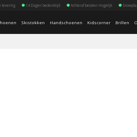
e levering
14 Dagen bedenktijd
Achteraf betalen mogelijk
Snowplaz
choenen
Skistokken
Handschoenen
Kidscorner
Brillen
O