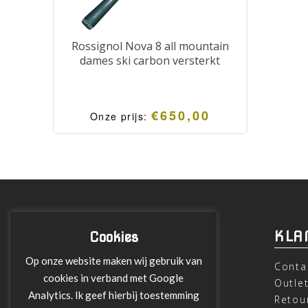
Rossignol Nova 8 all mountain
dames ski carbon versterkt
€
650,00
Onze prijs:
INFORMATIE
KLA
Cookies
Op onze website maken wij gebruik van
Over ons
Conta
cookies in verband met Google
Leveringen
Outle
Analytics. Ik geef hierbij toestemming
Betalen met Klarna
Retou