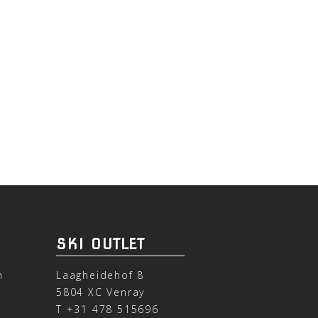
SKI OUTLET
n
Laagheidehof 8
5804 XC Venray
T
+31 478 515696