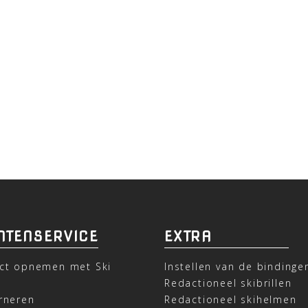
NTENSERVICE
EXTRA
ct opnemen met Ski
Instellen van de bindinge
t
Redactioneel skibrillen
rneren
Redactioneel skihelmen