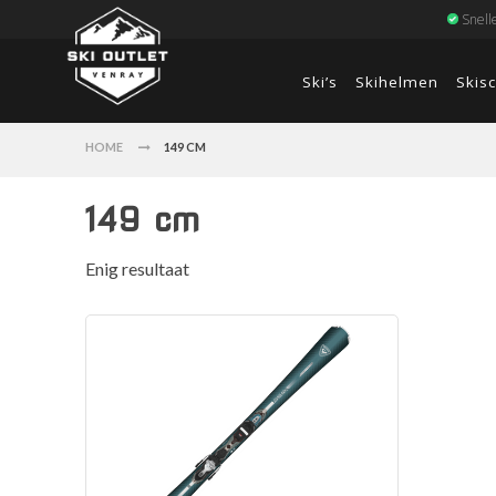
Snell
Ski’s
Skihelmen
Skis
HOME
149 CM
149 cm
Enig resultaat