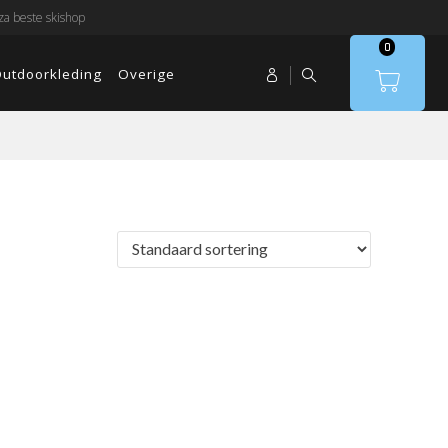
a beste skishop
0
utdoorkleding
Overige