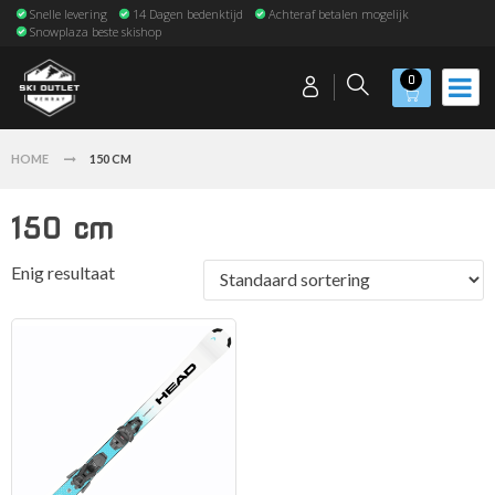
Snelle levering
14 Dagen bedenktijd
Achteraf betalen mogelijk
Snowplaza beste skishop
0
HOME
150 CM
150 cm
Enig resultaat