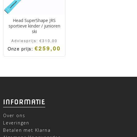
Head SuperShape JRS
sportieve kinder / junioren
ski
Adviesprijs:
€
310,00
€
259,00
Onze prijs:
INFORMATIE
Over ons
Leveringen
Betalen met Klarna