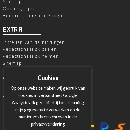
Sitemap
Openingstijden
Beoordeel ons op Google
EXTRA
Instellen van de bindingen
Redactioneel skibrillen
Redactioneel skihelmen
Sitemap
SKI OUTLET
Cookies
Op onze website maken wij gebruik van
Laagheidehof 8
cookies in verband met Google
5804 XC Venray
Analytics. Ik geef hierbij toestemming
T
+31 478 515696
mijn gegevens te verwerken op de
info@ski-outlet-venray.nl
manier zoals omschreven in de
privacyverklaring