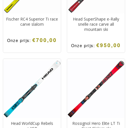
Fischer RC4 Superior Ti race
Head SuperShape e-Rally
carve slalom
snelle race carve all
mountain ski
€
700,00
Onze prijs:
€
950,00
Onze prijs:
Head WorldCup Rebels
Rossignol Hero Elite LT Ti