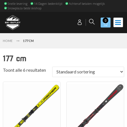
Snelle levering
14 Dagen bedenktijd
Achteraf betalen mogelijk
Snowplaza beste skishop
0
HOME
177 CM
177 cm
Toont alle 6 resultaten