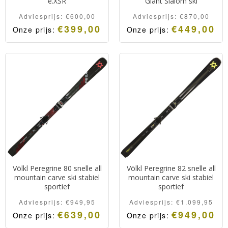
e.XSR
Giant Slalom ski
Adviesprijs:
€
600,00
Adviesprijs:
€
870,00
€
399,00
€
449,00
Onze prijs:
Onze prijs:
Völkl Peregrine 80 snelle all
Völkl Peregrine 82 snelle all
mountain carve ski stabiel
mountain carve ski stabiel
sportief
sportief
Adviesprijs:
€
949,95
Adviesprijs:
€
1.099,95
€
639,00
€
949,00
Onze prijs:
Onze prijs: