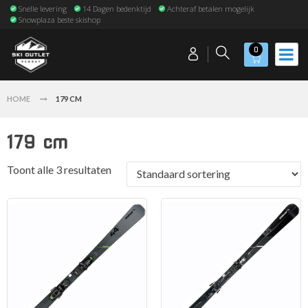
Snelle levering
14 Dagen bedenktijd
Achteraf betalen mogelijk
Snowplaza beste skishop
0
HOME
179 CM
179 cm
Toont alle 3 resultaten