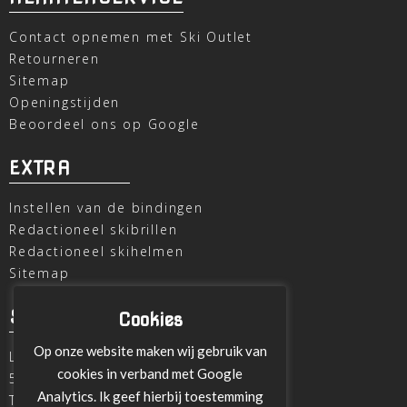
Contact opnemen met Ski Outlet
Retourneren
Sitemap
Openingstijden
Beoordeel ons op Google
EXTRA
Instellen van de bindingen
Redactioneel skibrillen
Redactioneel skihelmen
Sitemap
SKI OUTLET
Cookies
Op onze website maken wij gebruik van
Laagheidehof 8
cookies in verband met Google
5804 XC Venray
Analytics. Ik geef hierbij toestemming
T
+31 478 515696