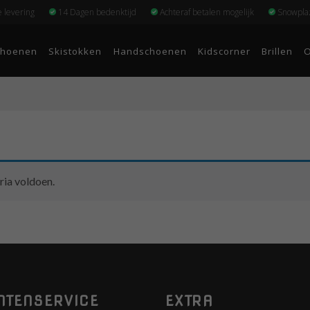
e levering
14 Dagen bedenktijd
Achteraf betalen mogelijk
Snowplaz
choenen
Skistokken
Handschoenen
Kidscorner
Brillen
O
ria voldoen.
NTENSERVICE
EXTRA