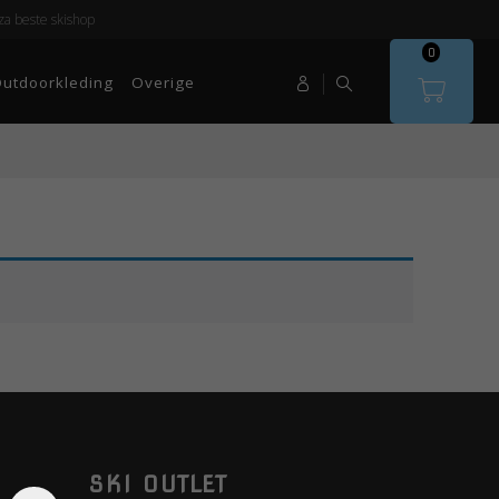
a beste skishop
0
utdoorkleding
Overige
SKI OUTLET