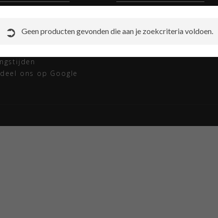
ct opnemen met Ski
Instellen van de bindinge
t
Redactioneel skibrillen
Geen producten gevonden die aan je zoekcriteria voldoen.
rneren
Redactioneel skihelmen
ap
Sitemap
ngstijden
deel ons op Google