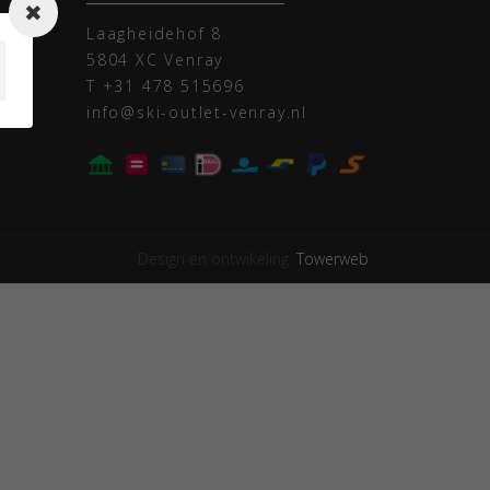
n
Laagheidehof 8
5804 XC Venray
T
+31 478 515696
info@ski-outlet-venray.nl
Design en ontwikeling:
Towerweb