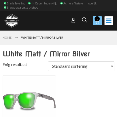
Snelle levering
14 Dagen bedenktijd
Achteraf betalen mogelijk
Snowplaza beste skishop
0
HOME
WHITE MATT / MIRROR SILVER
White Matt / Mirror Silver
Enig resultaat