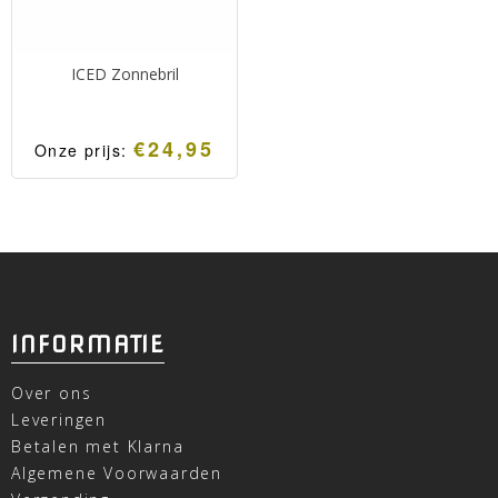
ICED Zonnebril
€
24,95
Onze prijs:
INFORMATIE
Over ons
Leveringen
Betalen met Klarna
Algemene Voorwaarden