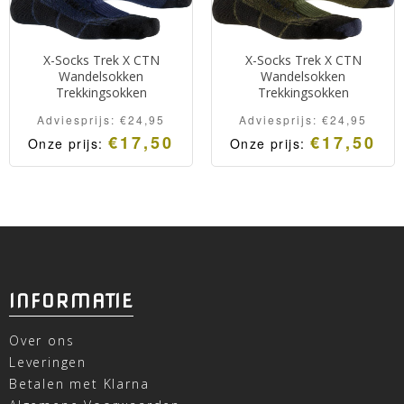
X-Socks Trek X CTN
X-Socks Trek X CTN
Wandelsokken
Wandelsokken
Trekkingsokken
Trekkingsokken
Adviesprijs:
€
24,95
Adviesprijs:
€
24,95
€
17,50
€
17,50
Onze prijs:
Onze prijs:
INFORMATIE
Over ons
Leveringen
Betalen met Klarna