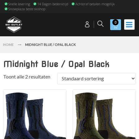
Snelle levering
14 Dagen bedenktijd
Achteraf betalen mogelijk
Snowplaza beste skishop
0
HOME
MIDNIGHT BLUE / OPAL BLACK
Midnight Blue / Opal Black
Toont alle 2 resultaten