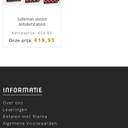
Safeman skislot
antidiefstalslot
Adviesprijs:
€
24,95
€
19,95
Onze prijs:
INFORMATIE
Over ons
Leveringen
Betalen met Klarna
Algemene Voorwaarden