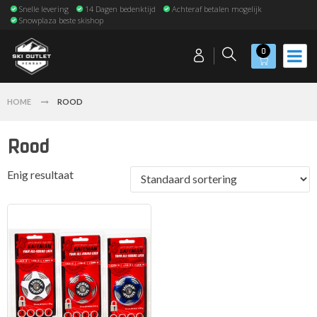
Snelle levering
14 Dagen bedenktijd
Achteraf betalen mogelijk
Snowplaza beste skishop
0
HOME
ROOD
Rood
Enig resultaat