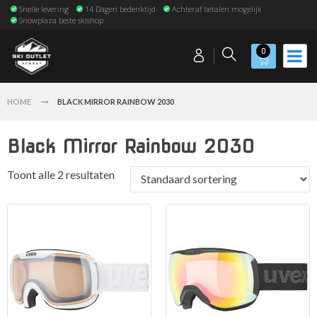
Snelle levering
14 Dagen bedenktijd
Achteraf betalen mogelijk
Snowplaza beste skishop
0
HOME
BLACK MIRROR RAINBOW 2030
Black Mirror Rainbow 2030
Toont alle 2 resultaten