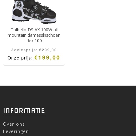
Dalbello DS AX 100W all
mountain damesskischoen
flex 100
Adviesprijs:
€
299,00
€
199,00
Onze prijs:
INFORMATIE
Over ons
Leveringen