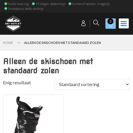
Snelle levering
14 Dagen bedenktijd
Achteraf betalen mogelijk
Snowplaza beste skishop
0
HOME
ALLEEN DE SKISCHOEN MET STANDAARD ZOLEN
Alleen de skischoen met
standaard zolen
Enig resultaat