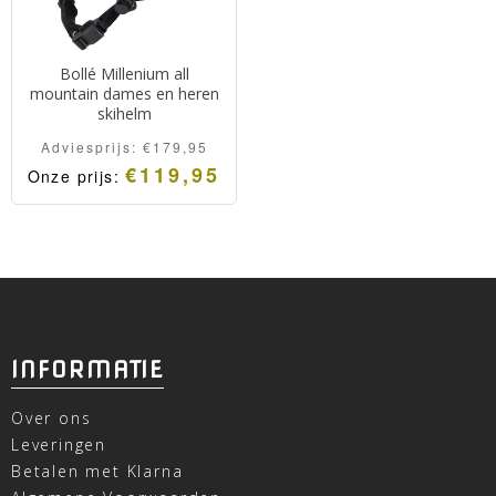
Bollé Millenium all
mountain dames en heren
skihelm
Adviesprijs:
€
179,95
€
119,95
Onze prijs:
INFORMATIE
Over ons
Leveringen
Betalen met Klarna