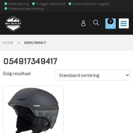
Snelle levering
14 Dagen bedenktijd
Achteraf betalen mogelijk
Snowplaza beste skishop
0
HOME
054917349417
054917349417
Enig resultaat