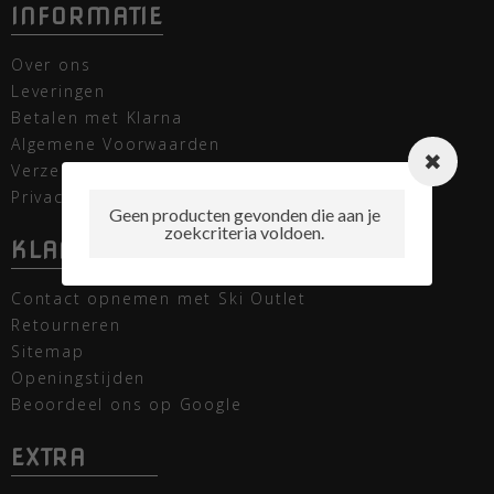
INFORMATIE
Over ons
Leveringen
Betalen met Klarna
Algemene Voorwaarden
Verzending
Privacy verklaring
Geen producten gevonden die aan je
zoekcriteria voldoen.
KLANTENSERVICE
Contact opnemen met Ski Outlet
Retourneren
Sitemap
Openingstijden
Beoordeel ons op Google
EXTRA