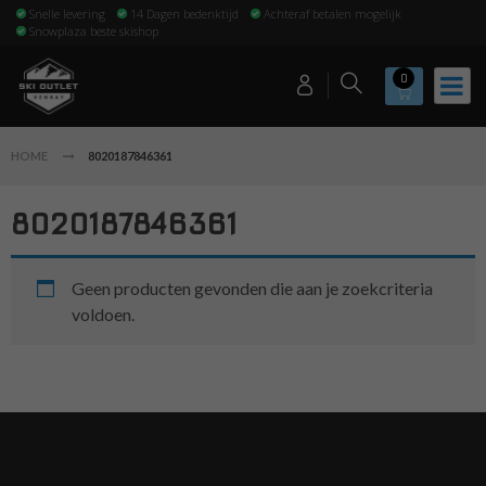
Snelle levering
14 Dagen bedenktijd
Achteraf betalen mogelijk
Snowplaza beste skishop
0
HOME
8020187846361
8020187846361
Geen producten gevonden die aan je zoekcriteria
voldoen.