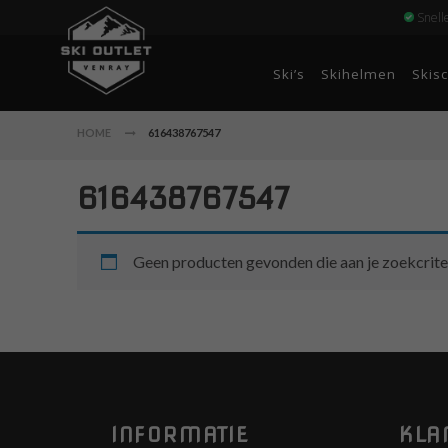
Snell
Ski’s
Skihelmen
Skis
HOME
616438767547
616438767547
Geen producten gevonden die aan je zoekcrite
INFORMATIE
KLA