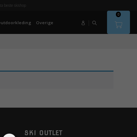
a beste skishop
0
utdoorkleding
Overige
SKI OUTLET