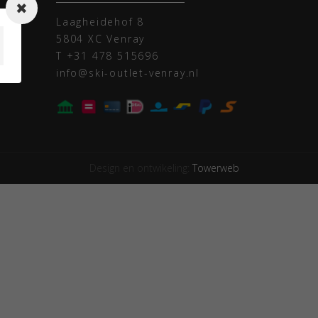
n
Laagheidehof 8
5804 XC Venray
T
+31 478 515696
info@ski-outlet-venray.nl
Design en ontwikeling:
Towerweb