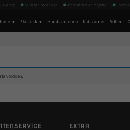
e levering
14 Dagen bedenktijd
Achteraf betalen mogelijk
Snowplaz
choenen
Skistokken
Handschoenen
Kidscorner
Brillen
O
ria voldoen.
NTENSERVICE
EXTRA