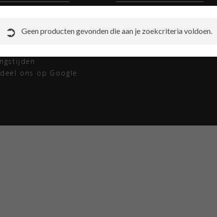
ct opnemen met Ski
Instellen van de bindinge
t
Redactioneel skibrillen
Geen producten gevonden die aan je zoekcriteria voldoen.
rneren
Redactioneel skihelmen
ap
Sitemap
ngstijden
deel ons op Google