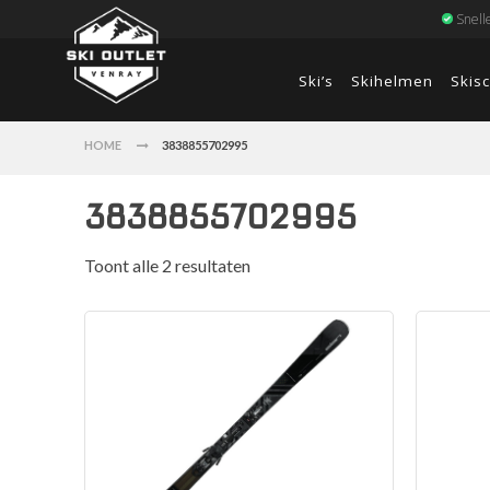
Snell
Ski’s
Skihelmen
Skis
HOME
3838855702995
3838855702995
Toont alle 2 resultaten