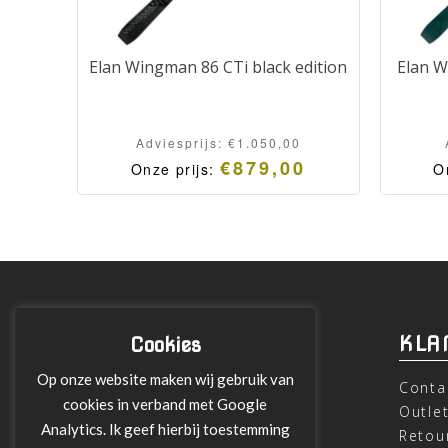
Elan Wingman 86 CTi black edition
Elan W
Adviesprijs:
€
1.050,00
€
879,00
Onze prijs:
O
INFORMATIE
KLA
Cookies
Op onze website maken wij gebruik van
Over ons
Conta
cookies in verband met Google
Leveringen
Outle
Analytics. Ik geef hierbij toestemming
Betalen met Klarna
Retou