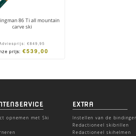
ingman 86 Ti all mountain
carve ski
Adviesprijs:
€
849,95
€
539,00
nze prijs:
NTENSERVICE
EXTRA
ct opnemen met Ski
Instellen van de bindinge
t
Redactioneel skibrillen
rneren
Redactioneel skihelmen