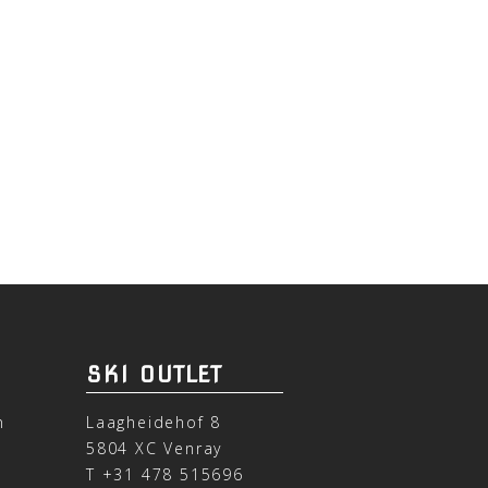
SKI OUTLET
n
Laagheidehof 8
5804 XC Venray
T
+31 478 515696