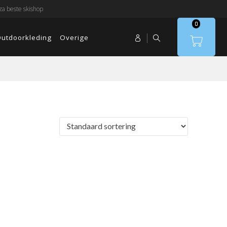
a beste skishop
0
utdoorkleding
Overige