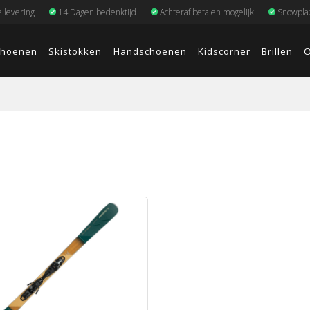
e levering
14 Dagen bedenktijd
Achteraf betalen mogelijk
Snowplaz
choenen
Skistokken
Handschoenen
Kidscorner
Brillen
O