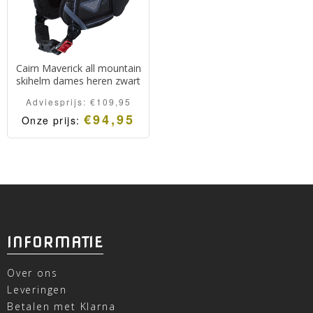
Cairn Maverick all mountain
skihelm dames heren zwart
Adviesprijs:
€
109,95
€
94,95
Onze prijs:
INFORMATIE
Over ons
Leveringen
Betalen met Klarna