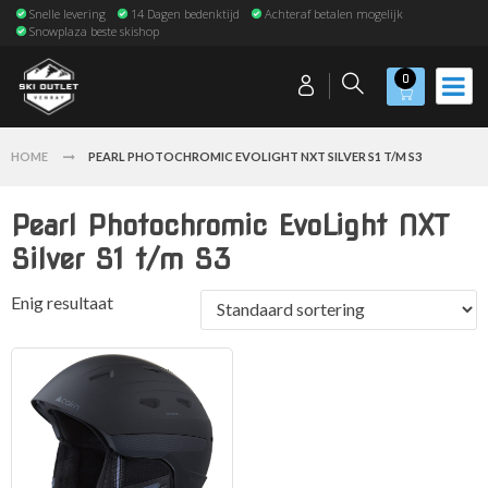
Snelle levering
14 Dagen bedenktijd
Achteraf betalen mogelijk
Snowplaza beste skishop
0
HOME
PEARL PHOTOCHROMIC EVOLIGHT NXT SILVER S1 T/M S3
Pearl Photochromic EvoLight NXT
Silver S1 t/m S3
Enig resultaat