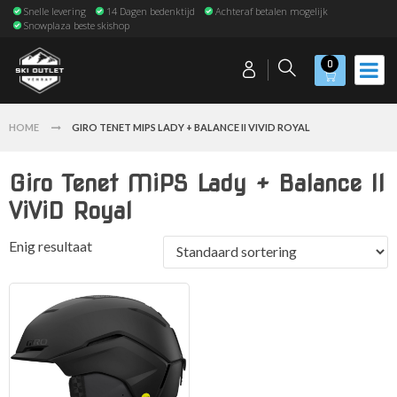
Snelle levering
14 Dagen bedenktijd
Achteraf betalen mogelijk
Snowplaza beste skishop
0
HOME
GIRO TENET MIPS LADY + BALANCE II VIVID ROYAL
Giro Tenet MiPS Lady + Balance II
ViViD Royal
Enig resultaat