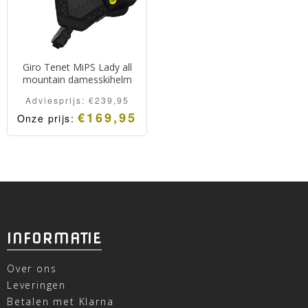
Giro Tenet MiPS Lady all
mountain damesskihelm
Adviesprijs:
€
239,95
€
169,95
Onze prijs:
INFORMATIE
Over ons
Leveringen
Betalen met Klarna