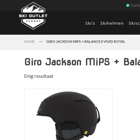
Snell
Ski’s
Skihelmen
Skis
HOME
GIRO JACKSON MIPS + BALANCE II VIVID ROYAL
Giro Jackson MiPS + Bala
Enig resultaat