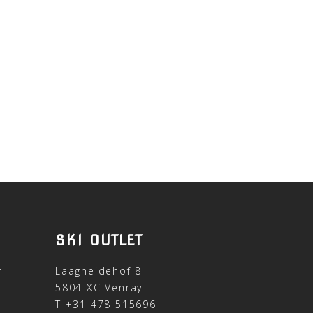
SKI OUTLET
n
Laagheidehof 8
5804 XC Venray
T
+31 478 515696