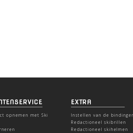
NTENSERVICE
EXTRA
ct opnemen met Ski
Instellen van de bindinge
t
Redactioneel skibrillen
rneren
Redactioneel skihelmen