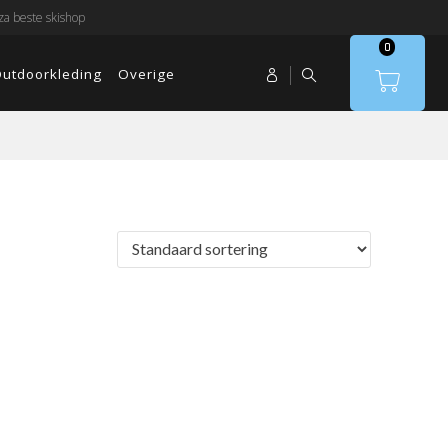
a beste skishop
0
utdoorkleding
Overige