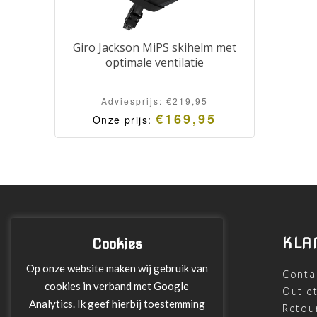
Giro Jackson MiPS skihelm met
optimale ventilatie
Adviesprijs:
€
219,95
€
169,95
Onze prijs:
INFORMATIE
KLA
Cookies
Op onze website maken wij gebruik van
Over ons
Conta
cookies in verband met Google
Leveringen
Outle
Analytics. Ik geef hierbij toestemming
Betalen met Klarna
Retou