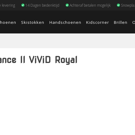
e levering
14 Dagen bedenktijd
Achteraf betalen mogelijk
Snowplaz
choenen
Skistokken
Handschoenen
Kidscorner
Brillen
O
nce II ViViD Royal