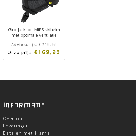
Giro Jackson MiPS skihelm
met optimale ventilatie
Adviesprijs:
€
219,95
€
169,95
Onze prijs:
INFORMATIE
Over ons
Leveringen
Betalen met Klarna