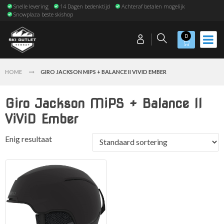
Snelle levering
14 Dagen bedenktijd
Achteraf betalen mogelijk
Snowplaza beste skishop
0
HOME
GIRO JACKSON MIPS + BALANCE II VIVID EMBER
Giro Jackson MiPS + Balance II
ViViD Ember
Enig resultaat