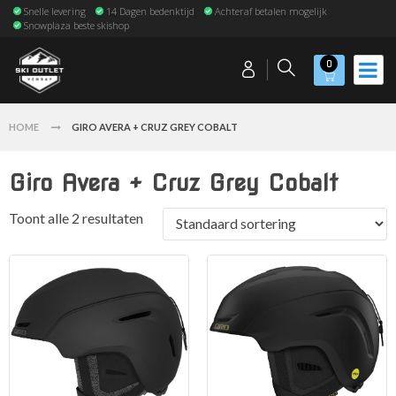
Snelle levering
14 Dagen bedenktijd
Achteraf betalen mogelijk
Snowplaza beste skishop
0
HOME
GIRO AVERA + CRUZ GREY COBALT
Giro Avera + Cruz Grey Cobalt
Toont alle 2 resultaten