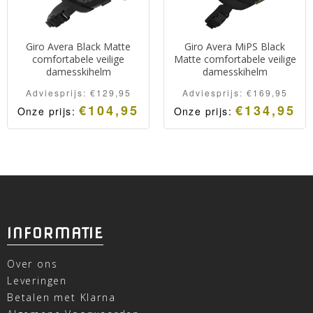
Giro Avera Black Matte
Giro Avera MiPS Black
comfortabele veilige
Matte comfortabele veilige
damesskihelm
damesskihelm
Adviesprijs:
€
129,95
Adviesprijs:
€
169,95
€
104,95
€
134,95
Onze prijs:
Onze prijs:
INFORMATIE
Over ons
Leveringen
Betalen met Klarna