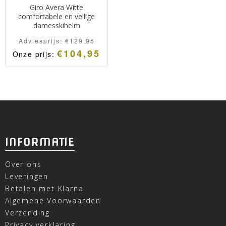
Giro Avera Witte
comfortabele en veilige
damesskihelm
Adviesprijs:
€
129,95
€
104,95
Onze prijs:
INFORMATIE
Over ons
Leveringen
Betalen met Klarna
Algemene Voorwaarden
Verzending
Privacy verklaring