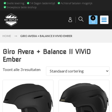
Snelle levering
14 Dagen bedenktijd
Achteraf betalen mogelijk
Snowplaza beste skishop
0
HOME
GIRO AVERA + BALANCE II VIVID EMBER
Giro Avera + Balance II ViViD
Ember
Toont alle 3 resultaten