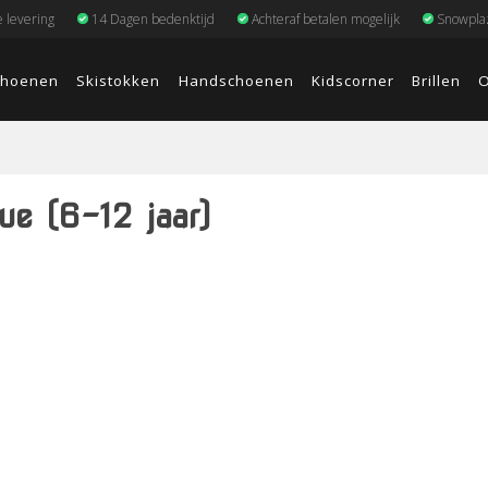
e levering
14 Dagen bedenktijd
Achteraf betalen mogelijk
Snowplaz
choenen
Skistokken
Handschoenen
Kidscorner
Brillen
O
ue (6-12 jaar)