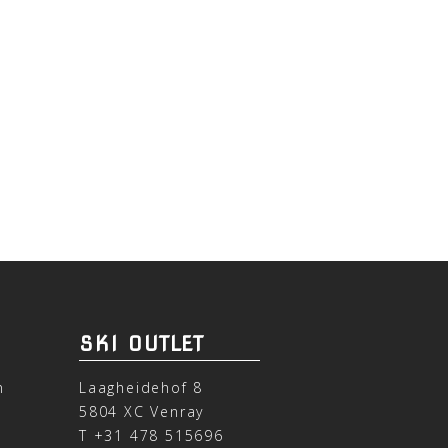
SKI OUTLET
n
Laagheidehof 8
5804 XC Venray
T
+31 478 515696