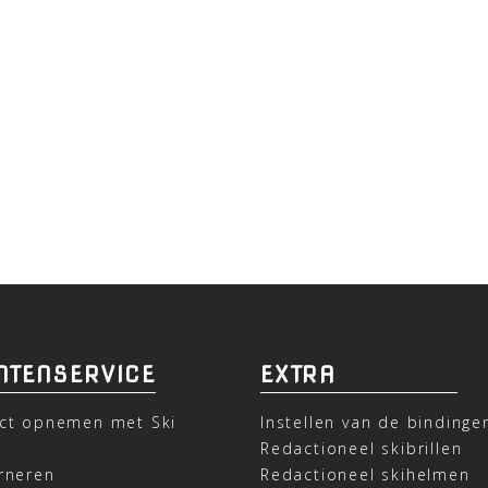
NTENSERVICE
EXTRA
ct opnemen met Ski
Instellen van de bindinge
t
Redactioneel skibrillen
rneren
Redactioneel skihelmen