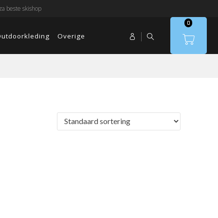
a beste skishop
0
utdoorkleding
Overige