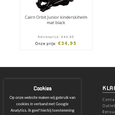
Cairn Orbit Junior kinderskihelm
mat black
Adviesprijs:
€
44,95
€
34,95
Onze prijs:
INFORMATIE
KLA
Cookies
Op onze website maken wij gebruik van
Over ons
Conta
cookies in verband met Google
Leveringen
Outle
Analytics. Ik geef hierbij toestemming
Betalen met Klarna
Retou