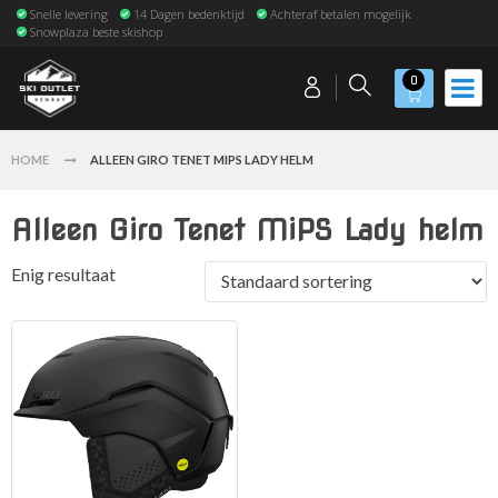
Snelle levering
14 Dagen bedenktijd
Achteraf betalen mogelijk
Snowplaza beste skishop
0
HOME
ALLEEN GIRO TENET MIPS LADY HELM
Alleen Giro Tenet MiPS Lady helm
Enig resultaat