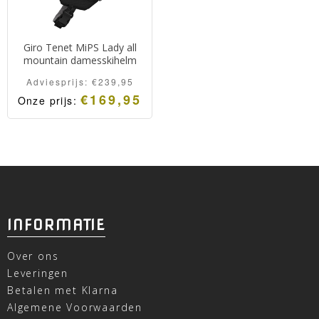
Giro Tenet MiPS Lady all
mountain damesskihelm
Adviesprijs:
€
239,95
€
169,95
Onze prijs:
INFORMATIE
Over ons
Leveringen
Betalen met Klarna
Algemene Voorwaarden