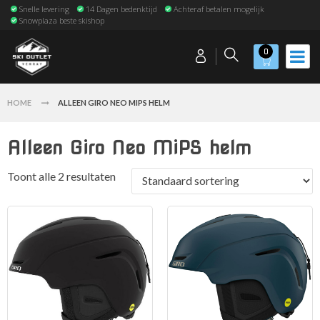
Snelle levering
14 Dagen bedenktijd
Achteraf betalen mogelijk
Snowplaza beste skishop
0
HOME
ALLEEN GIRO NEO MIPS HELM
Alleen Giro Neo MiPS helm
Toont alle 2 resultaten