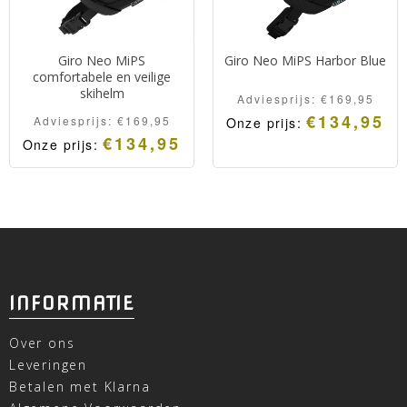
Giro Neo MiPS
Giro Neo MiPS Harbor Blue
comfortabele en veilige
skihelm
Adviesprijs:
€
169,95
€
134,95
Adviesprijs:
€
169,95
Onze prijs:
€
134,95
Onze prijs:
INFORMATIE
Over ons
Leveringen
Betalen met Klarna