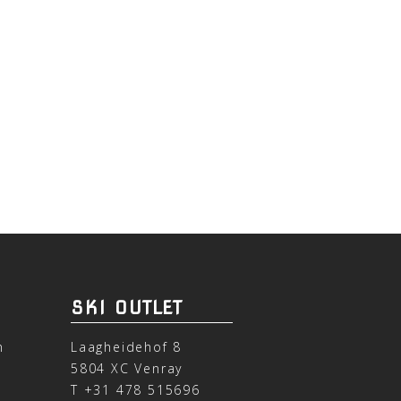
SKI OUTLET
n
Laagheidehof 8
5804 XC Venray
T
+31 478 515696