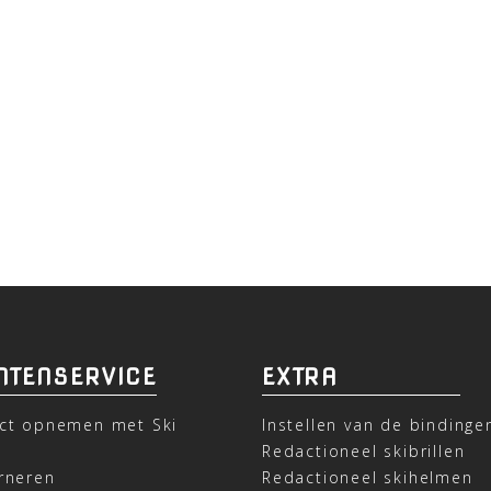
NTENSERVICE
EXTRA
ct opnemen met Ski
Instellen van de bindinge
t
Redactioneel skibrillen
rneren
Redactioneel skihelmen