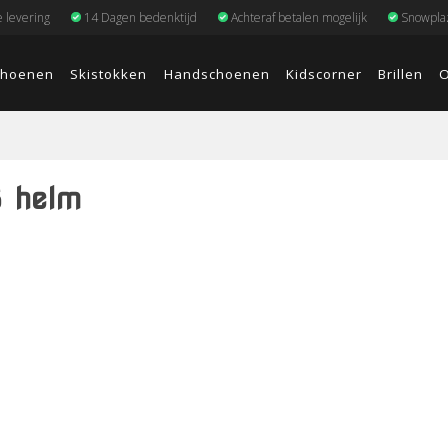
e levering
14 Dagen bedenktijd
Achteraf betalen mogelijk
Snowplaz
choenen
Skistokken
Handschoenen
Kidscorner
Brillen
O
S helm