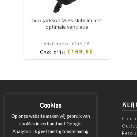
Giro Jackson MiPS skihelm met
optimale ventilatie
Adviesprijs:
€
219,95
€
169,95
Onze prijs:
INFORMATIE
KLA
Cookies
Op onze website maken wij gebruik van
Over ons
Conta
cookies in verband met Google
Leveringen
Outle
Analytics. Ik geef hierbij toestemming
Betalen met Klarna
Retou