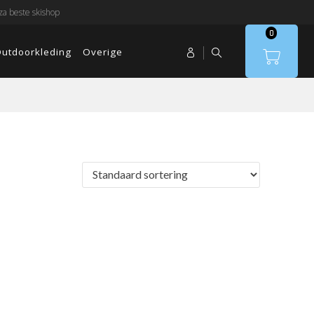
a beste skishop
0
utdoorkleding
Overige