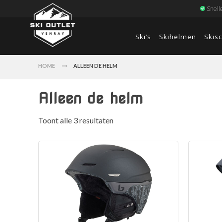
Snell
Ski’s
Skihelmen
Skis
HOME
ALLEEN DE HELM
Alleen de helm
Toont alle 3 resultaten