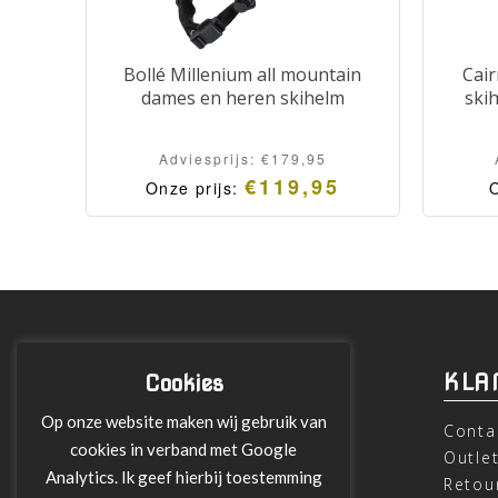
Bollé Millenium all mountain
Cair
dames en heren skihelm
ski
Adviesprijs:
€
179,95
€
119,95
Onze prijs:
O
INFORMATIE
KLA
Cookies
Op onze website maken wij gebruik van
Over ons
Conta
cookies in verband met Google
Leveringen
Outle
Analytics. Ik geef hierbij toestemming
Betalen met Klarna
Retou