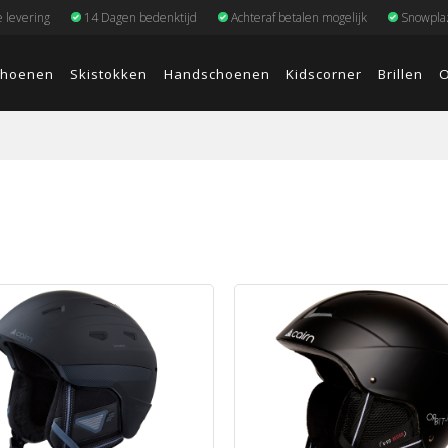
e levering
14 Dagen bedenktijd
Achteraf betalen mogelijk
Snowplaz
choenen
Skistokken
Handschoenen
Kidscorner
Brillen
O