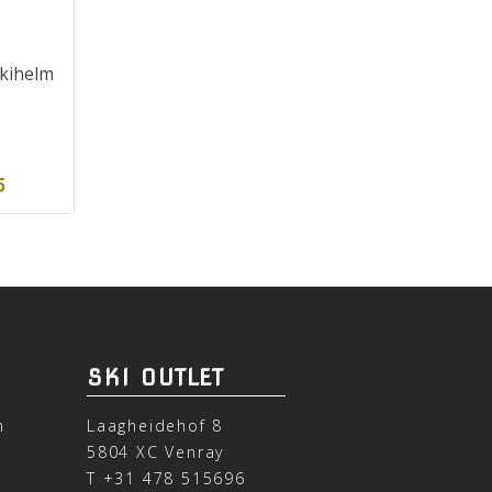
skihelm
5
SKI OUTLET
n
Laagheidehof 8
5804 XC Venray
T
+31 478 515696