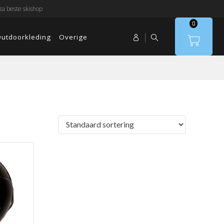
a beste skishop
0
utdoorkleding
Overige