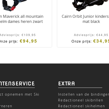
n Maverick all mountain
Cairn Orbit Junior kinder
helm dames heren zwart
mat black
Adviesprijs:
€
109,95
Adviesprijs:
€
44,95
€
94,95
€
34,9
nze prijs:
Onze prijs:
NTENSERVICE
EXTRA
ct opnemen met Ski
Instellen van de bindinge
t
Redactioneel skibrillen
rneren
Redactioneel skihelmen