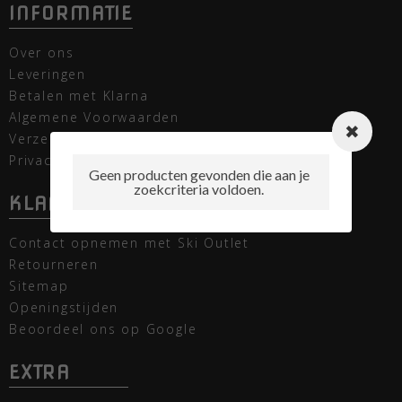
INFORMATIE
Over ons
Leveringen
Betalen met Klarna
Algemene Voorwaarden
Verzending
Privacy verklaring
Geen producten gevonden die aan je
zoekcriteria voldoen.
KLANTENSERVICE
Contact opnemen met Ski Outlet
Retourneren
Sitemap
Openingstijden
Beoordeel ons op Google
EXTRA