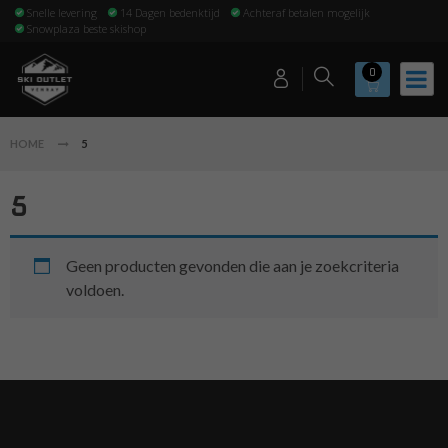
Snelle levering
14 Dagen bedenktijd
Achteraf betalen mogelijk
Snowplaza beste skishop
0
HOME
5
5
Geen producten gevonden die aan je zoekcriteria
voldoen.