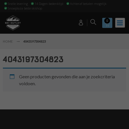
Snelle levering
14 Dagen bedenktijd
Achteraf betalen mogelijk
Snowplaza beste skishop
0
HOME
4043197304823
4043197304823
Geen producten gevonden die aan je zoekcriteria
voldoen.