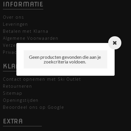
INFORMATIE
Over ons
Leveringen
Betalen met Klarna
Algemene Voorwaarden
Verzending
Privacy verklaring
Geen producten gevonden die aan je
zoekcriteria voldoen.
KLANTENSERVICE
Contact opnemen met Ski Outlet
Retourneren
Sitemap
Openingstijden
Beoordeel ons op Google
EXTRA